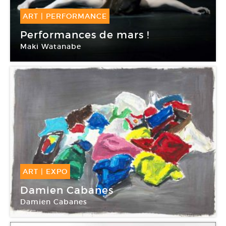
ART
|
PERFORMANCE
04 Mar -
05 Mar 2017
Performances de mars !
Maki Watanabe
Le Générateur
ART
|
EXPO
11 Mar -
22 Avr 2017
Damien Cabanes
Damien Cabanes
Galerie Eric Dupont