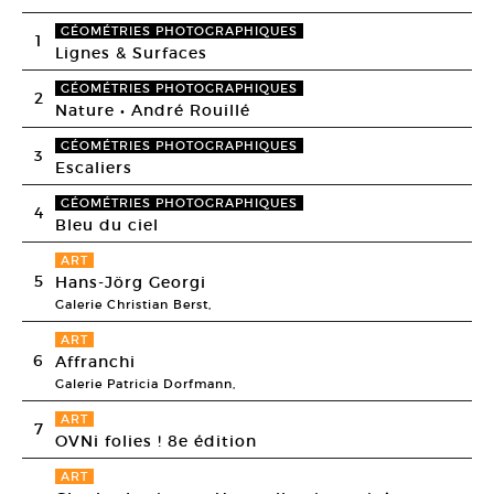
GÉOMÉTRIES PHOTOGRAPHIQUES
1
Lignes & Surfaces
GÉOMÉTRIES PHOTOGRAPHIQUES
2
Nature • André Rouillé
GÉOMÉTRIES PHOTOGRAPHIQUES
3
Escaliers
GÉOMÉTRIES PHOTOGRAPHIQUES
4
Bleu du ciel
ART
5
Hans-Jörg Georgi
Galerie Christian Berst,
ART
6
Affranchi
Galerie Patricia Dorfmann,
ART
7
OVNi folies ! 8e édition
ART