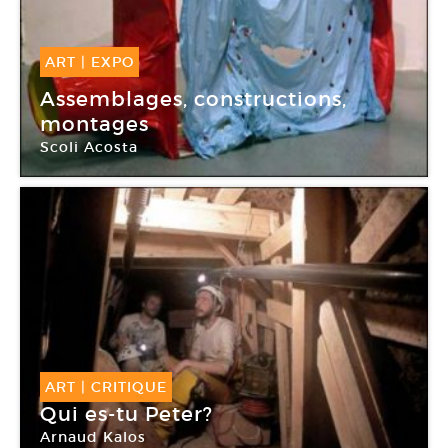
ART
|
EXPO
15 Jan -
26 Mar 2011
Assemblages, constructions,
montages
Scoli Acosta
Espace Art Contemporain de La Rochelle
ART
|
CRITIQUE
Qui es-tu Peter?
Arnaud Kalos