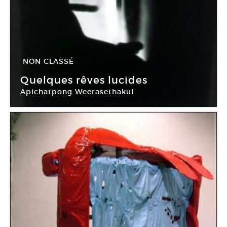
NON CLASSÉ
05 Mar -
01 Mai 2011
Quelques rêves lucides
Apichatpong Weerasethakul
Château du Grand Jardin