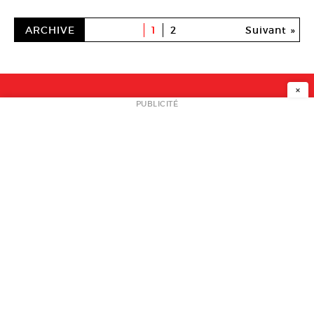
ARCHIVE
1
2
Suivant »
×
NEWSLETTER
PUBLICITÉ
L
A PROPOS
PLAN MEDIA
PARTENAIRES