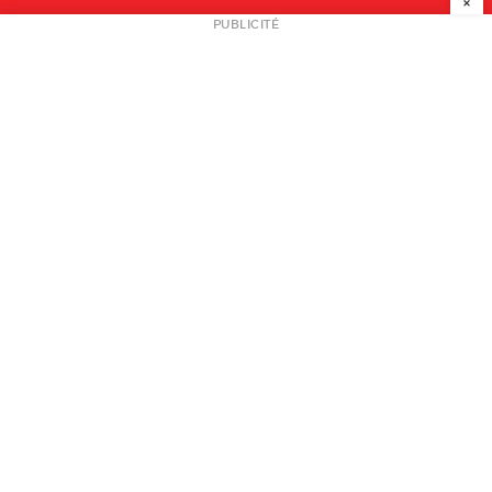
×
NEWSLETTER
PUBLICITÉ
L
A PROPOS
PLAN MEDIA
PARTENAIRES
CONTACT
© 2026 copyright
Mentions légales / CGV
Contact