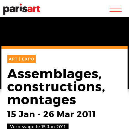
m
ART |
EXPO
Assemblages,
constructions,
montages
15 Jan
-
26 Mar 2011
Vernissage le 15 Jan 2011