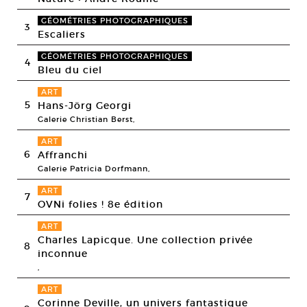
GÉOMÉTRIES PHOTOGRAPHIQUES
3
Escaliers
GÉOMÉTRIES PHOTOGRAPHIQUES
4
Bleu du ciel
ART
5
Hans-Jörg Georgi
Galerie Christian Berst,
ART
6
Affranchi
Galerie Patricia Dorfmann,
ART
7
OVNi folies ! 8e édition
ART
Charles Lapicque. Une collection privée
8
inconnue
,
ART
Corinne Deville, un univers fantastique