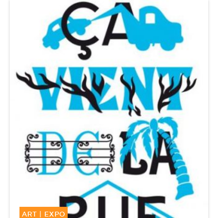
ART
|
EXPO