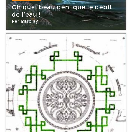
09 Mar -
21 Juin 2009
Oh quel beau déni que le débit
de l’eau !
Per Barclay
Abbaye Saint-André