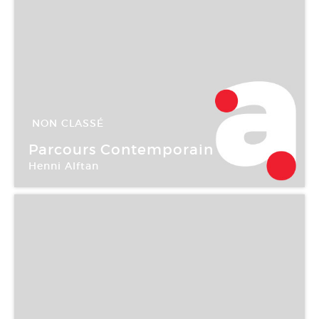
NON CLASSÉ
10 Juil -
29 Sep 2007
Parcours Contemporain
Henni Alftan
Maison Jean Chevolleau