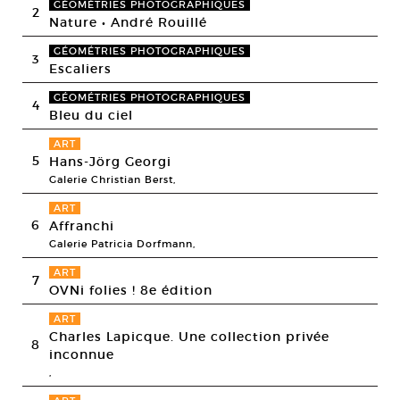
GÉOMÉTRIES PHOTOGRAPHIQUES
2
Nature • André Rouillé
GÉOMÉTRIES PHOTOGRAPHIQUES
3
Escaliers
GÉOMÉTRIES PHOTOGRAPHIQUES
4
Bleu du ciel
ART
5
Hans-Jörg Georgi
Galerie Christian Berst,
ART
6
Affranchi
Galerie Patricia Dorfmann,
ART
7
OVNi folies ! 8e édition
ART
Charles Lapicque. Une collection privée
8
inconnue
,