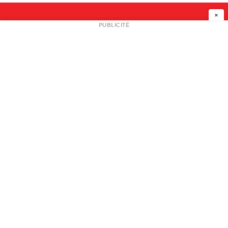
×
NEWSLETTER
PUBLICITÉ
L
A PROPOS
PLAN MEDIA
PARTENAIRES
CONTACT
© 2026 copyright