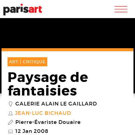
m
ART |
CRITIQUE
Paysage de
fantaisies
GALERIE ALAIN LE GAILLARD
_
JEAN-LUC BICHAUD
S
Pierre-Évariste Douaire
P
12 Jan 2008
@