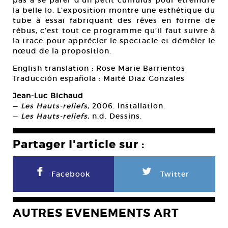
pas à se parer d’un petit cumulus pour étreindre
la belle Io. L’exposition montre une esthétique du
tube à essai fabriquant des rêves en forme de
rébus, c’est tout ce programme qu’il faut suivre à
la trace pour apprécier le spectacle et démêler le
nœud de la proposition.
English translation : Rose Marie Barrientos
Traducciòn española : Maïté Diaz Gonzales
Jean-Luc Bichaud
—
Les Hauts-reliefs
, 2006. Installation.
—
Les Hauts-reliefs
, n.d. Dessins.
Partager l'article sur :
F
L
Facebook
Twitter
AUTRES EVENEMENTS ART