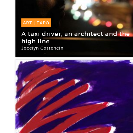
ART
|
EXPO
16 Déc -
04 Jan 2017
A taxi driver, an architect and the
high line
Jocelyn Cottencin
Frac Bretagne