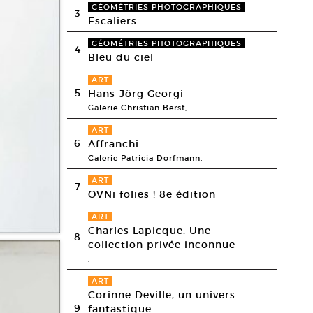
GÉOMÉTRIES PHOTOGRAPHIQUES
3
Escaliers
GÉOMÉTRIES PHOTOGRAPHIQUES
4
Bleu du ciel
ART
5
Hans-Jörg Georgi
Galerie Christian Berst,
ART
6
Affranchi
Galerie Patricia Dorfmann,
ART
7
OVNi folies ! 8e édition
ART
Charles Lapicque. Une
8
collection privée inconnue
,
ART
Corinne Deville, un univers
9
fantastique