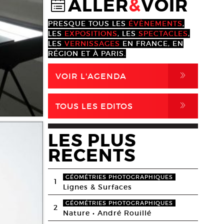
ALLER
&
VOIR
@
PRESQUE TOUS LES
ÉVÈNEMENTS
,
LES
EXPOSITIONS
, LES
SPECTACLES
,
LES
VERNISSAGES
EN FRANCE, EN
RÉGION ET À PARIS.
,
VOIR L'AGENDA
,
TOUS LES EDITOS
LES PLUS
RECENTS
GÉOMÉTRIES PHOTOGRAPHIQUES
1
Lignes & Surfaces
GÉOMÉTRIES PHOTOGRAPHIQUES
2
Nature • André Rouillé