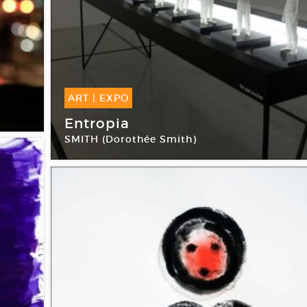
ART
|
EXPO
08 Oct -
08 Jan 2017
Entropia
SMITH (Dorothée Smith)
Transpalette