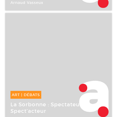
Arnaud Vasseux
Théâtre national de la Colline
ART
|
DÉBATS
10 Mar -
10 Mar 2006
La Sorbonne : Spectateur /
Spect’acteur