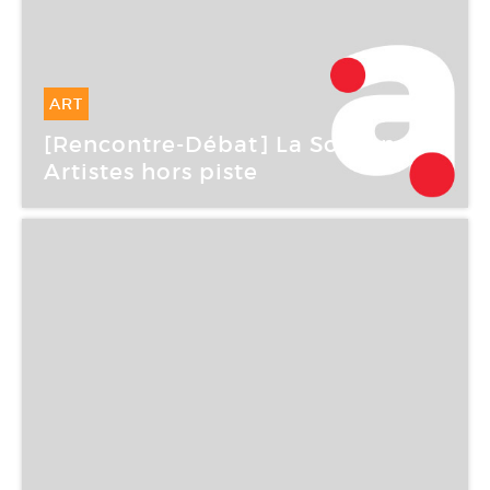
ART
14 Mar -
14 Mar 2006
[Rencontre-Débat] La Sorbonne :
Artistes hors piste
Grand Palais