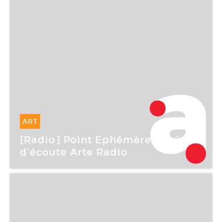
ART
19 Mar -
19 Mar 2006
[Radio] Point Ephémère : Goûter
d’écoute Arte Radio
Point Ephémère