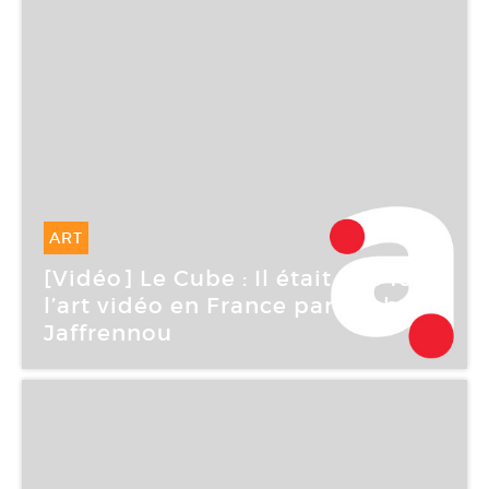
ART
12 Mar -
12 Mar 2006
[Vidéo] Le Cube : Il était une fois
l’art vidéo en France par Michel
Jaffrennou
Le Cube