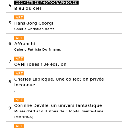
GÉOMÉTRIES PHOTOGRAPHIQUES
4
Bleu du ciel
ART
5
Hans-Jörg Georgi
Galerie Christian Berst,
ART
6
Affranchi
Galerie Patricia Dorfmann,
ART
7
OVNi folies ! 8e édition
ART
Charles Lapicque. Une collection privée
8
inconnue
,
ART
Corinne Deville, un univers fantastique
9
Musée d’Art et d’Histoire de l’Hôpital Sainte-Anne
(MAHHSA),
ART