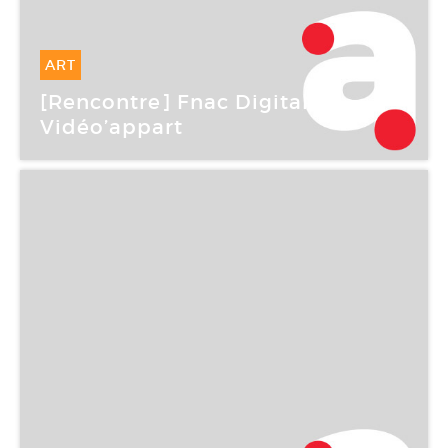
ART
16 Mar -
16 Mar 2006
[Rencontre] Fnac Digitale :
Vidéo’appart
Grand Palais