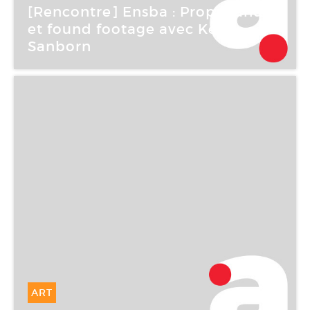
17 Mar -
17 Mar 2006
[Rencontre] Ensba : Propagande
et found footage avec Keith
Sanborn
Ecole nationale supérieure des beaux-arts de
Paris
ART