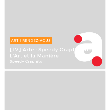
ART
|
RENDEZ-VOUS
18 Mar -
18 Mar 2006
[TV] Arte : Speedy Graphito dans
L’Art et la Manière
Speedy Graphito