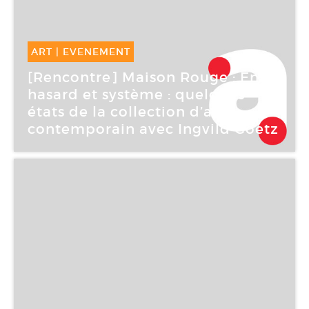
ART
|
EVENEMENT
16 Mar -
16 Mar 2006
[Rencontre] Maison Rouge : Entre
hasard et système : quelques
états de la collection d’art
contemporain avec Ingvild Goetz
La maison rouge