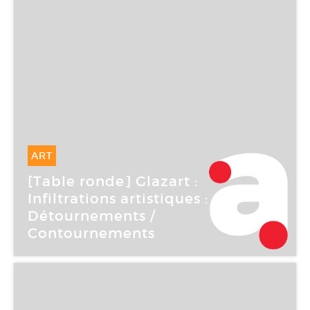
ART
17 Mar -
17 Mar 2006
[Table ronde] Glazart :
Infiltrations artistiques :
Détournements /
Contournements