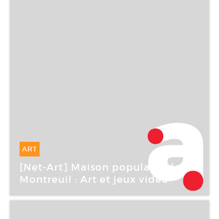
ART
17 Mar -
17 Mar 2006
[Net-Art] Maison populaire de
Montreuil : Art et jeux vidéo
Maison populaire