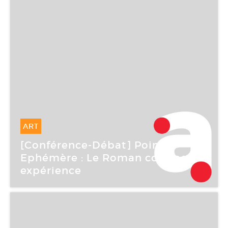
ART
14 Mar -
14 Mar 2006
[Conférence-Débat] Point
Ephémère : Le Roman comme
expérience
Point Ephémère