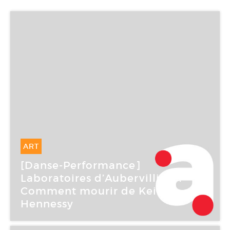
ART
22 Mar -
24 Mar 2006
[Danse-Performance]
Laboratoires d’Aubervilliers :
Comment mourir de Keith
Hennessy
Maison populaire