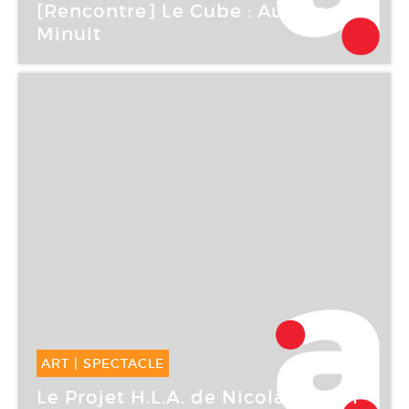
16 Mar -
16 Mar 2006
[Rencontre] Le Cube : Autour de
Minuit
Le Cube
ART
|
SPECTACLE
07 Mar -
26 Mar 2006
Le Projet H.L.A. de Nicolas Fretel