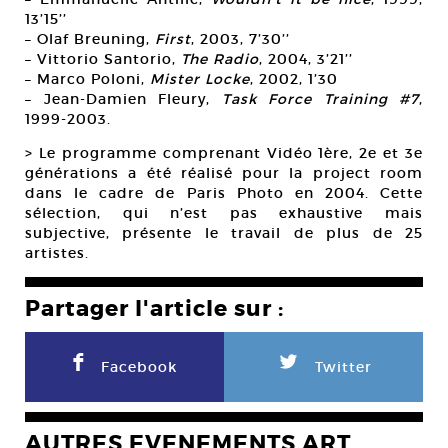
13’15’’
– Olaf Breuning,
First
, 2003, 7’30’’
– Vittorio Santorio,
The Radio
, 2004, 3’21’’
– Marco Poloni,
Mister Locke
, 2002, 1’30
– Jean-Damien Fleury,
Task Force Training #7
,
1999-2003.
> Le programme comprenant Vidéo 1ère, 2e et 3e
générations a été réalisé pour la project room
dans le cadre de Paris Photo en 2004. Cette
sélection, qui n’est pas exhaustive mais
subjective, présente le travail de plus de 25
artistes.
Partager l'article sur :
F
L
Facebook
Twitter
AUTRES EVENEMENTS ART