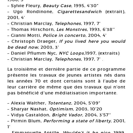
– Sylvie Fleury,
Beauty Case
, 1995, 4’30”
– Ugo Rondinone,
Cigarettesandwich
(extrait),
2001, 4’
– Christian Marclay,
Telephones
, 1997, 7’
– Thomas Hirschorn,
Les Monstres
, 1993, 6’38’’
– Gianni Motti,
Police in concerto
, 2004, 4’
– Christoph Draeger,
If you lived here you would
be dead now
, 2003, 3’
– Daniel Pflumm Nyc,
NYC Loops
,1997, (extraits)
– Christian Marclay,
Telephones
, 1997, 7’ .
La troisième et dernière partie de ce programme
présente les travaux de jeunes artistes nés dans
les années 70 et dont certains sont à l’aube de
leur carrière de même que des travaux qui n’ont
pas bénéficié d’une médiatisation importante.
– Alexia Walther,
Totentanz
, 2004, 5’09”
– Sharyar Nashat,
Optimism
, 2003, 10’20
– Vidya Gastaldon,
Bright Vador
, 2004, 3’57’’
– Pirmin Blum,
Performing a state of liberty
, 2001,
1’
– Emmanuelle Antille,
Wouldn’t it be nice
, 1999,