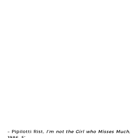
– Pipilotti Rist,
I’m not the Girl who Misses Much
,
1986, 5’