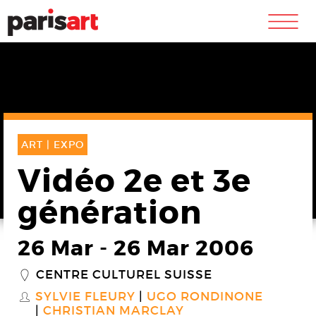
m
ART |
EXPO
Vidéo 2e et 3e
génération
26 Mar
-
26 Mar 2006
CENTRE CULTUREL SUISSE
_
SYLVIE FLEURY
UGO RONDINONE
S
CHRISTIAN MARCLAY