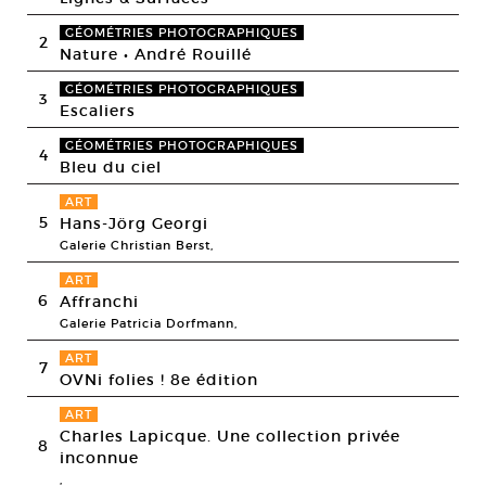
GÉOMÉTRIES PHOTOGRAPHIQUES
2
Nature • André Rouillé
GÉOMÉTRIES PHOTOGRAPHIQUES
3
Escaliers
GÉOMÉTRIES PHOTOGRAPHIQUES
4
Bleu du ciel
ART
5
Hans-Jörg Georgi
Galerie Christian Berst,
ART
6
Affranchi
Galerie Patricia Dorfmann,
ART
7
OVNi folies ! 8e édition
ART
Charles Lapicque. Une collection privée
8
inconnue
,