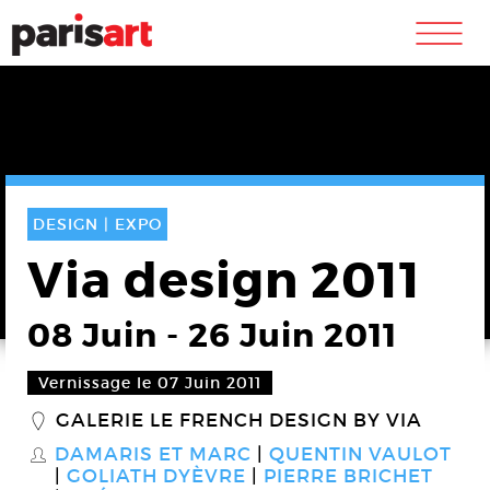
m
DESIGN |
EXPO
Via design 2011
08 Juin
-
26 Juin 2011
Vernissage le 07 Juin 2011
GALERIE LE FRENCH DESIGN BY VIA
_
DAMARIS ET MARC
QUENTIN VAULOT
S
GOLIATH DYÈVRE
PIERRE BRICHET