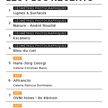
GÉOMÉTRIES PHOTOGRAPHIQUES
1
Lignes & Surfaces
GÉOMÉTRIES PHOTOGRAPHIQUES
2
Nature • André Rouillé
GÉOMÉTRIES PHOTOGRAPHIQUES
3
Escaliers
GÉOMÉTRIES PHOTOGRAPHIQUES
4
Bleu du ciel
ART
5
Hans-Jörg Georgi
Galerie Christian Berst,
ART
6
Affranchi
Galerie Patricia Dorfmann,
ART
7
OVNi folies ! 8e édition
ART