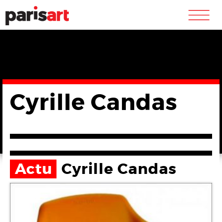
m
Cyrille Candas
Actu
Cyrille Candas