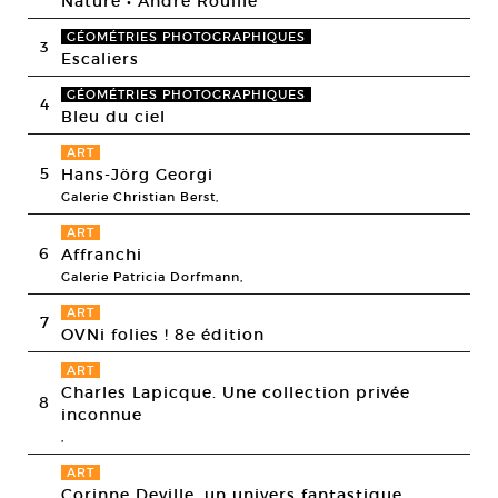
Nature • André Rouillé
GÉOMÉTRIES PHOTOGRAPHIQUES
3
Escaliers
GÉOMÉTRIES PHOTOGRAPHIQUES
4
Bleu du ciel
ART
5
Hans-Jörg Georgi
Galerie Christian Berst,
ART
6
Affranchi
Galerie Patricia Dorfmann,
ART
7
OVNi folies ! 8e édition
ART
Charles Lapicque. Une collection privée
8
inconnue
,
ART
Corinne Deville, un univers fantastique