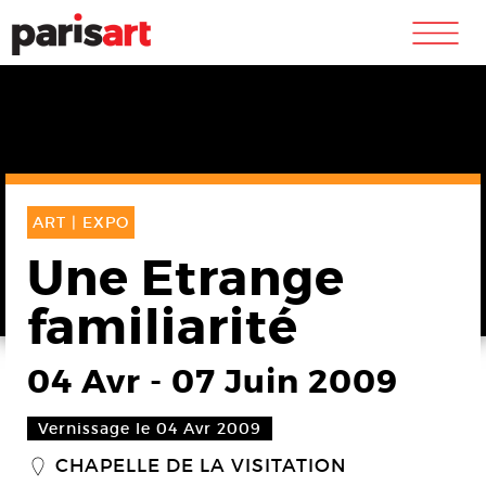
m
ART |
EXPO
Une Etrange
familiarité
04 Avr
-
07 Juin 2009
Vernissage le 04 Avr 2009
CHAPELLE DE LA VISITATION
_