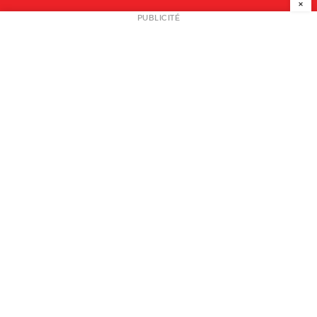
×
NEWSLETTER
PUBLICITÉ
L
A PROPOS
PLAN MEDIA
PARTENAIRES
CONTACT
© 2026 copyright
Mentions légales / CGV
Contact