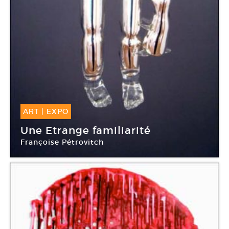
ART
|
EXPO
04 Avr -
07 Juin 2009
Une Etrange familiarité
Françoise Pétrovitch
Chapelle de la Visitation