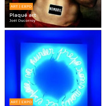
ART
|
EXPO
02 Avr -
05 Juin 2011
Plaqué art
Joël Ducorroy
Chapelle de la Visitation
ART
|
EXPO