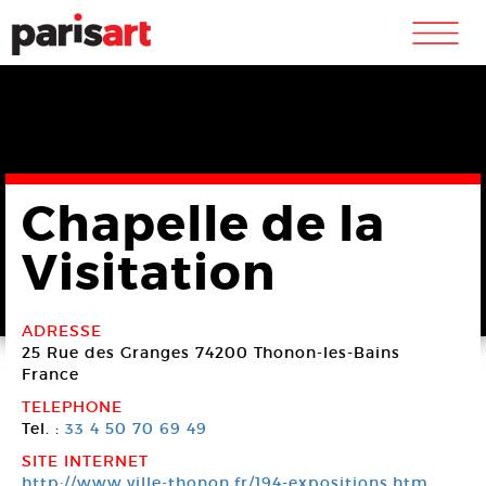
m
Chapelle de la
Visitation
ADRESSE
25 Rue des Granges
74200 Thonon-les-Bains
France
TELEPHONE
Tel. :
33 4 50 70 69 49
SITE INTERNET
http://www.ville-thonon.fr/194-expositions.htm