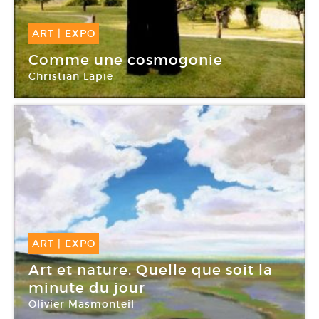
ART
|
EXPO
03 Avr -
06 Juin 2010
Comme une cosmogonie
Christian Lapie
Chapelle de la Visitation
ART
|
EXPO
16 Jan -
14 Mar 2010
Art et nature. Quelle que soit la
minute du jour
Olivier Masmonteil
Chapelle de la Visitation