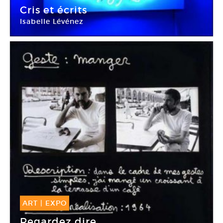
15 Jan -
13 Mar 2011
Cris et écrits
Isabelle Lévénez
Chapelle de la Visitation
ART
|
EXPO
23 Oct -
24 Déc 2010
Regardez dire