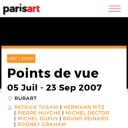
m
ART |
EXPO
Points de vue
05 Juil
-
23 Sep 2007
RURART
_
PATRICK TOSANI
HERMANN PITZ
S
PIERRE HUYGHE
MICHEL DECTOR
MICHEL DUPUY
BRUNO PEINADO
RODNEY GRAHAM