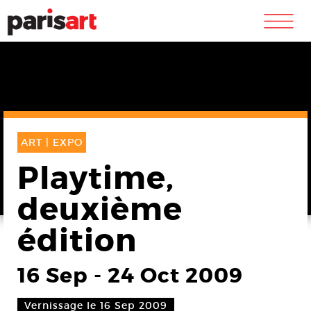
m
ART |
EXPO
Playtime,
deuxième
édition
16 Sep
-
24 Oct 2009
Vernissage le 16 Sep 2009