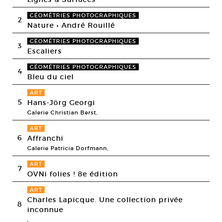
GÉOMÉTRIES PHOTOGRAPHIQUES
2
Nature • André Rouillé
GÉOMÉTRIES PHOTOGRAPHIQUES
3
Escaliers
GÉOMÉTRIES PHOTOGRAPHIQUES
4
Bleu du ciel
ART
5
Hans-Jörg Georgi
Galerie Christian Berst,
ART
6
Affranchi
Galerie Patricia Dorfmann,
ART
7
OVNi folies ! 8e édition
ART
Charles Lapicque. Une collection privée
8
inconnue
,