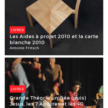
LIVRES
Les Aides à projet 2010 et la carte
blanche 2010
Antoine Fritsch
LIVRES
24 Fév -
24 Fév 2010
Grande Théorie unifiée (puis)
Jesus, les 7 Apôtres et les 40