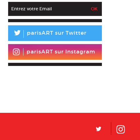
L
parisART sur Twitter
parisART sur Instagram
L