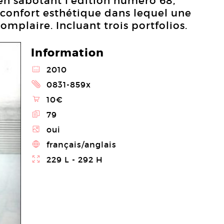
en sabotant l’édition numéro 68,
 confort esthétique dans lequel une
omplaire. Incluant trois portfolios.
Information
@
2010
2
0831-859x
\
10€
E
79
Z
oui
4
français/anglais
}
229 L - 292 H