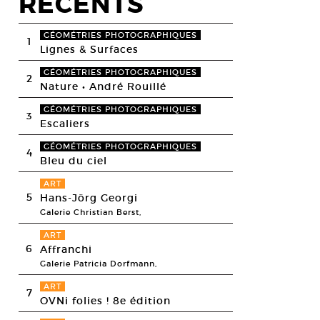
RECENTS
GÉOMÉTRIES PHOTOGRAPHIQUES
1
Lignes & Surfaces
GÉOMÉTRIES PHOTOGRAPHIQUES
2
Nature • André Rouillé
GÉOMÉTRIES PHOTOGRAPHIQUES
3
Escaliers
GÉOMÉTRIES PHOTOGRAPHIQUES
4
Bleu du ciel
ART
5
Hans-Jörg Georgi
Galerie Christian Berst,
ART
6
Affranchi
Galerie Patricia Dorfmann,
ART
7
OVNi folies ! 8e édition