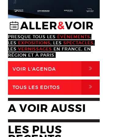
ALLER
&
VOIR
@
PRESQUE TOUS LES
ÉVÈNEMENTS
,
LES
EXPOSITIONS
, LES
SPECTACLES
,
LES
VERNISSAGES
EN FRANCE, EN
RÉGION ET À PARIS.
,
VOIR L'AGENDA
,
TOUS LES EDITOS
A VOIR AUSSI
LES PLUS