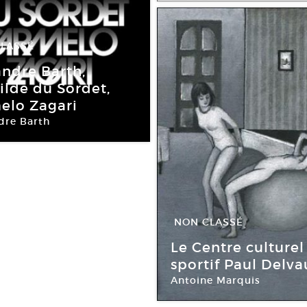
LASSÉ
uin -
24 Juil 2010
andre Barth,
ilde du Sordet,
elo Zagari
dre Barth
e Benoit Lecarpentier
NON CLASSÉ
09 Jan -
13 Fév 
Le Centre culturel
sportif Paul Delva
Antoine Marquis
Galerie Benoit Lecarpent