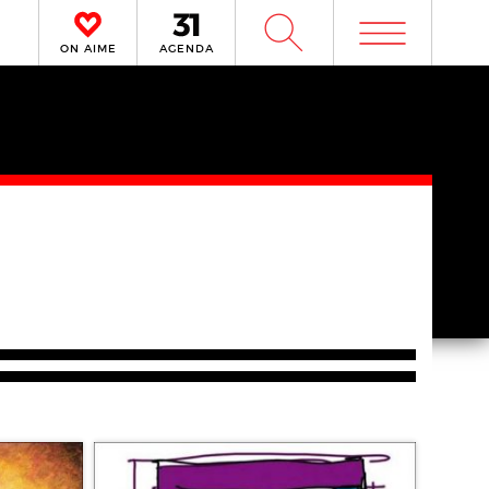
m
W
ON AIME
AGENDA