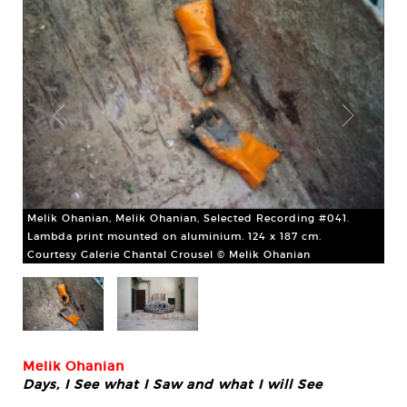
Melik Ohanian, Melik Ohanian, Selected Recording #041.
Me
Lambda print mounted on aluminium. 124 x 187 cm.
mo
Courtesy Galerie Chantal Crousel © Melik Ohanian
Cou
Melik Ohanian
Days, I See what I Saw and what I will See