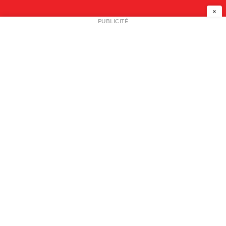
×
NEWSLETTER
PUBLICITÉ
L
A PROPOS
PLAN MEDIA
PARTENAIRES
CONTACT
© 2026 copyright