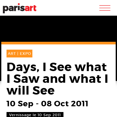
m
ART |
EXPO
Days, I See what
I Saw and what I
will See
10 Sep
-
08 Oct 2011
Vernissage le 10 Sep 2011