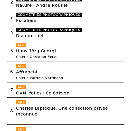
2
Nature • André Rouillé
GÉOMÉTRIES PHOTOGRAPHIQUES
3
Escaliers
GÉOMÉTRIES PHOTOGRAPHIQUES
4
Bleu du ciel
ART
5
Hans-Jörg Georgi
Galerie Christian Berst,
ART
6
Affranchi
Galerie Patricia Dorfmann,
ART
7
OVNi folies ! 8e édition
ART
Charles Lapicque. Une collection privée
8
inconnue
,
ART