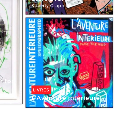
Speedy Graphito
Galerie Polaris
2008
r for
LIVRES
L’Aventure intérieure