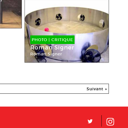
au
PHOTO
|
CRITIQUE
Roman Signer
Roman Signer
Galerie Art : Concept
Suivant »
L