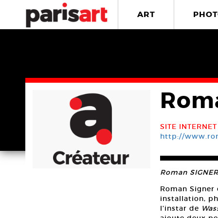
ART
PHOT
Roma
SITE INTERNET
http://www.ro
Roman SIGNER — 
Roman Signer e
installation, p
l’instar de
Wass