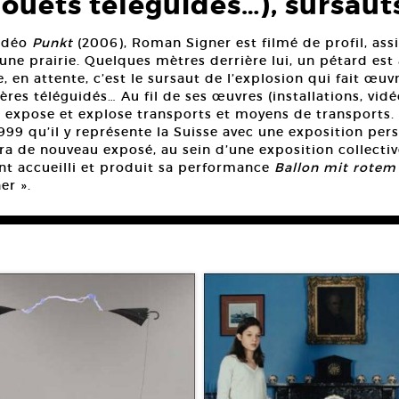
jouets téléguidés…), sursauts
vidéo
Punkt
(2006), Roman Signer est filmé de profil, ass
 une prairie. Quelques mètres derrière lui, un pétard es
e, en attente, c’est le sursaut de l’explosion qui fait œuv
tères téléguidés… Au fil de ses œuvres (installations, v
, expose et explose transports et moyens de transports. S
1999 qu’il y représente la Suisse avec une exposition per
era de nouveau exposé, au sein d’une exposition collective
t accueilli et produit sa performance
Ballon mit rotem
er ».