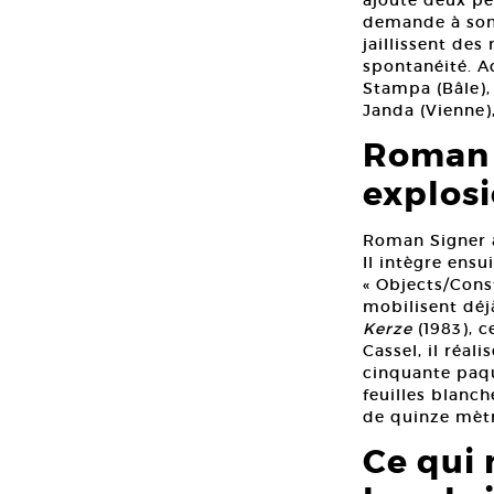
ajoute deux pet
demande à son 
jaillissent de
spontanéité. Ac
Stampa (Bâle), 
Janda (Vienne),
Roman S
explosi
Roman Signer a 
Il intègre ensu
« Objects/Cons
mobilisent déj
Kerze
(1983), 
Cassel, il réali
cinquante paque
feuilles blanc
de quinze mètr
Ce qui 