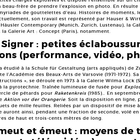
ites charges explosives et dispose l’ensemble sur un che
beau-frère de prendre l’explosion en photo. En résulte
s myriades de gouttelettes d’eau. Histoires de moments, 
tuellement, son travail est représenté par Hauser & Wirt
Häusler Contemporary (Munich, Zurich, Lustenau), la Gale
 la Galerie Art : Concept (Paris), notamment.
igner : petites éclaboussu
ons (performance, vidéo, pho
étudié à la Schule für Gestaltung (arts appliqués) de Zu
ite l’Académie des Beaux-Arts de Varsovie (1971-1972). S
tructions », se déroule en 1973 à la Galerie Wilma Lock (
à la pyrotechnie. Traînée lumineuse de fusée pour
Explo
cercle de pétards pour
Raketenkreis
(1985)… En septembre
se
Aktion vor der Orangerie
. Soit la disposition en ligne,
ts de mille feuilles. Reliées par un dispositif de mise 
he auront ainsi, pendant une fraction de seconde, volé e
es de haut et trois-cents mètres de long.
meut et émeut : moyens de t