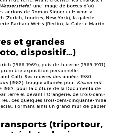
min de terre. Avant d’activer les charges, il
Wasserstiefel
, une image de bottes d’où
les actions de Roman Signer cultivent la
h (Zurich, Londres, New York), la galerie
rie Barbara Weiss (Berlin), la Galerie Martin
res et grandes
to, dispositif…)
rich (1966-1969), puis de Lucerne (1969-1971).
a première exposition personnelle,
Saint Gall). Ses œuvres des années 1980
sion
(1982), bougie allumée pour
Kissen mit
 1987, pour la clôture de la Documenta de
 par terre et devant l’Orangerie, de trois-cent-
à feu, ces quelques trois-cent-cinquante-mille
n éclat. Formant ainsi un grand mur de papier
ransports (triporteur,