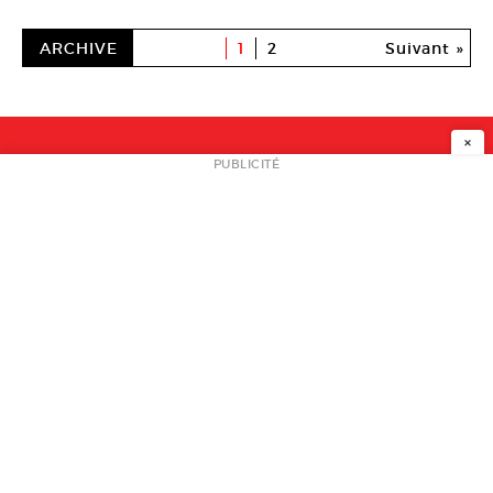
ARCHIVE
1
2
Suivant »
×
NEWSLETTER
PUBLICITÉ
L
A PROPOS
PLAN MEDIA
PARTENAIRES