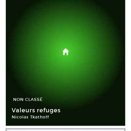
NON CLASSÉ
17 Juin -
03 Oct 2009
Valeurs refuges
Nicolas Tkathoff
Galerie Mica