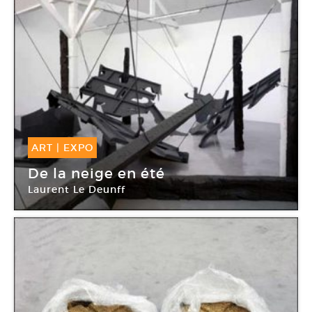
ART
|
EXPO
11 Juil -
26 Août 2011
De la neige en été
Laurent Le Deunff
Le Confort Moderne