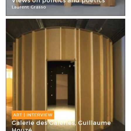
Views on politics and poetics
Laurent Grasso
Galerie Chez Valentin
ART
|
INTERVIEW
Galerie des Galeries, Guillaume
Houzé