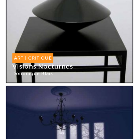
ART
|
CRITIQUE
Visions Nocturnes
Dominique Blais
La Galerie