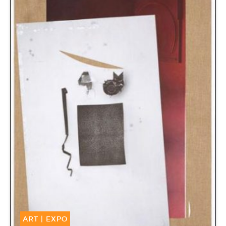
ART
|
EXPO