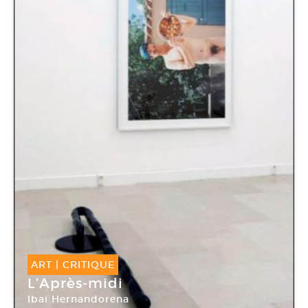
ART
|
CRITIQUE
L’Après-midi
Ibai Hernandorena