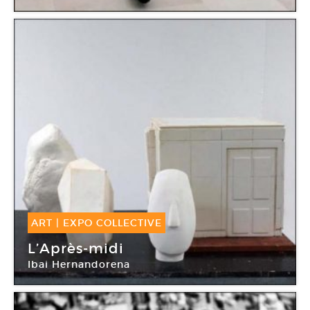
Villa Arson
ART
|
EXPO COLLECTIVE
04 Oct -
28 Déc 2015
L’Après-midi
Ibai Hernandorena
Villa Arson