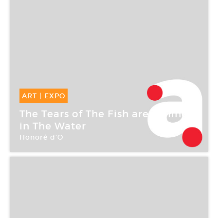
ART
|
EXPO
14 Sep -
25 Nov 2006
The Tears of The Fish are Falling
in The Water
Honoré d’O
Galerie Aline Vidal