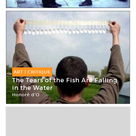
Galerie Aline Vidal
ART
|
CRITIQUE
The Tears of the Fish Are Falling
in the Water
Honoré d’O
Galerie Aline Vidal