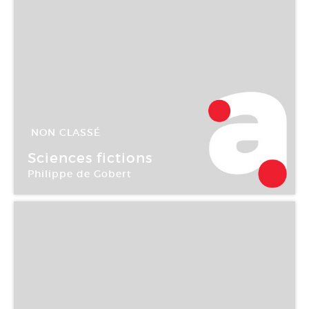
NON CLASSÉ
10 Jan -
11 Fév 2006
Sciences fictions
Philippe de Gobert
Galerie Aline Vidal