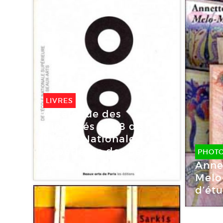
LIVRES
Catalogue des
diplômés 2008 de
l’École Nationale
Supérieure des Beaux-
PHOT
Arts
Anne
Melo
d’étu