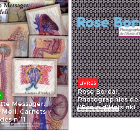
LIVRES
Rose Boréal.
O
Photographies de
tte Messager.
l’Ecole d’Helsinki
-Meli. Carnets
des n°11