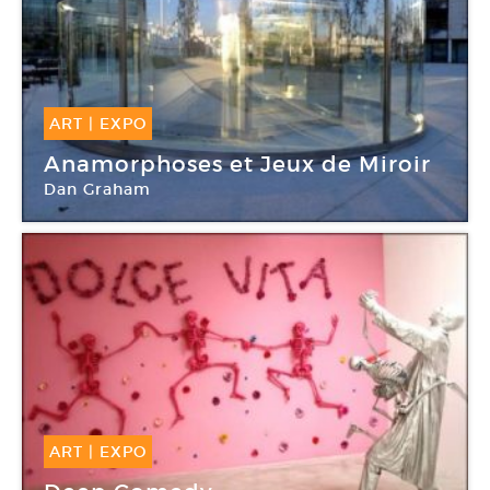
ART
|
EXPO
11 Juin -
21 Sep 2011
Anamorphoses et Jeux de Miroir
Dan Graham
Espace Art Contemporain de La Rochelle
ART
|
EXPO
12 Juin -
10 Nov 2011