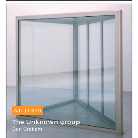
ART
|
EXPO
06 Nov -
27 Fév 2011
The Unknown group
Dan Graham
Frac Bourgogne