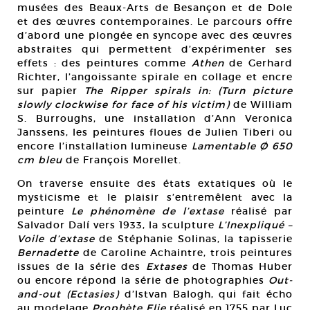
musées des Beaux-Arts de Besançon et de Dole
et des œuvres contemporaines. Le parcours offre
d’abord une plongée en syncope avec des œuvres
abstraites qui permettent d’expérimenter ses
effets : des peintures comme
Athen
de Gerhard
Richter, l’angoissante spirale en collage et encre
sur papier
The Ripper spirals in: (Turn picture
slowly clockwise for face of his victim)
de William
S. Burroughs, une installation d’Ann Veronica
Janssens, les peintures floues de Julien Tiberi ou
encore l’installation lumineuse
Lamentable Ø 650
cm bleu
de François Morellet.
On traverse ensuite des états extatiques où le
mysticisme et le plaisir s’entremêlent avec la
peinture
Le phénomène de l’extase
réalisé par
Salvador Dalí vers 1933, la sculpture
L’Inexpliqué –
Voile d’extase
de Stéphanie Solinas, la tapisserie
Bernadette
de Caroline Achaintre, trois peintures
issues de la série des
Extases
de Thomas Huber
ou encore répond la série de photographies
Out-
and-out (Ectasies)
d’Istvan Balogh, qui fait écho
au modelage
Prophète Elie
réalisé en 1755 par Luc