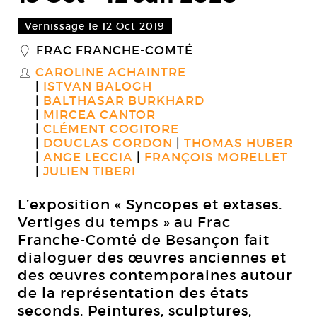
Vernissage le 12 Oct 2019
FRAC FRANCHE-COMTÉ
_
CAROLINE ACHAINTRE
S
ISTVAN BALOGH
BALTHASAR BURKHARD
MIRCEA CANTOR
CLÉMENT COGITORE
DOUGLAS GORDON
THOMAS HUBER
ANGE LECCIA
FRANÇOIS MORELLET
JULIEN TIBERI
L’exposition « Syncopes et extases.
Vertiges du temps » au Frac
Franche-Comté de Besançon fait
dialoguer des œuvres anciennes et
des œuvres contemporaines autour
de la représentation des états
seconds. Peintures, sculptures,