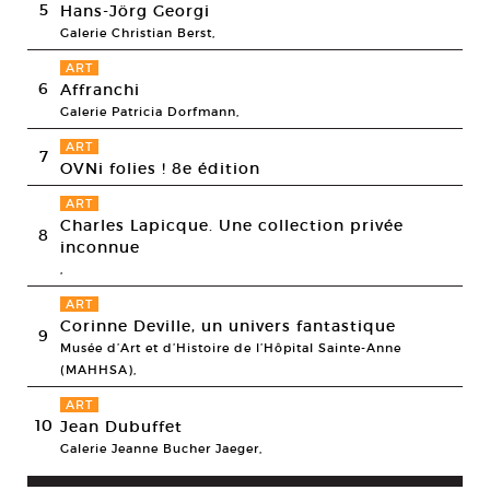
5
Hans-Jörg Georgi
Galerie Christian Berst,
ART
6
Affranchi
Galerie Patricia Dorfmann,
ART
7
OVNi folies ! 8e édition
ART
Charles Lapicque. Une collection privée
8
inconnue
,
ART
Corinne Deville, un univers fantastique
9
Musée d’Art et d’Histoire de l’Hôpital Sainte-Anne
(MAHHSA),
ART
10
Jean Dubuffet
Galerie Jeanne Bucher Jaeger,