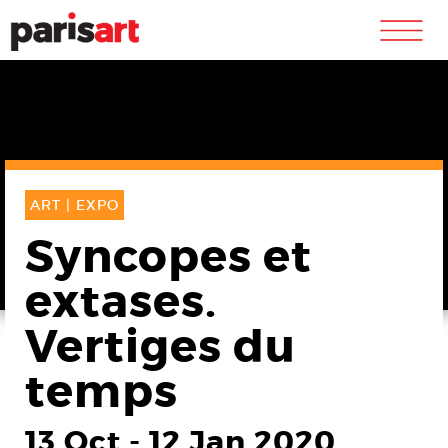
m
ART |
EXPO
Syncopes et
extases.
Vertiges du
temps
13 Oct
-
12 Jan 2020