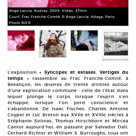
Ange Leccia, Audrey, 2009. Vidéo. 27min
Court. Frac Franche-Comté, © Ange Leccia, Adagp, Paris,
Photo BD.R.
Ist
sur
Cou
es
Pho
L’exposition «
Syncopes et extases. Vertiges du
temps
» rassemble au Frac Franche-Comté, à
Besançon, les œuvres de trente artistes autour
d’une exploration commune : celle de l’état dans
lequel plonge le corps lorsque l’esprit s’en
échappe, lorsque l’on perd conscience et
s’abandonne. De Isaac Fisches, Charles Antoine
Coypel et Luc Breton aux XVIIe et XVIIIe siècles à
Stéphanie Solinas, Thomas Hirschhorn et Mircea
Cantor aujourd’hui, en passant par Salvador Dalí,
Gerhard Richter et William S. Burroughs, tous ont