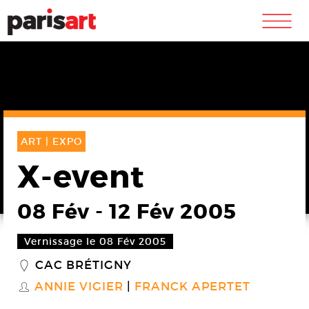
m
ART |
EXPO
X-event
08 Fév
-
12 Fév 2005
Vernissage le 08 Fév 2005
CAC BRÉTIGNY
_
ANNIE VIGIER
FRANCK APERTET
S