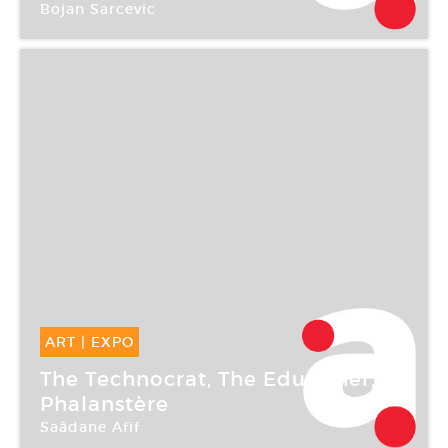
Bojan Sarcevic
CAC Brétigny
ART
|
EXPO
12 Oct -
20 Déc 2003
The Technocrat, The Edutainer,
Phalanstère
Saâdane Afif
CAC Brétigny