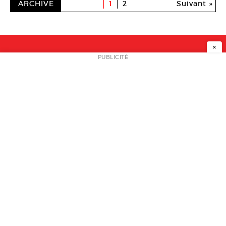
ARCHIVE
1
2
Suivant »
×
NEWSLETTER
PUBLICITÉ
L
A PROPOS
PLAN MEDIA
PARTENAIRES
CONTACT