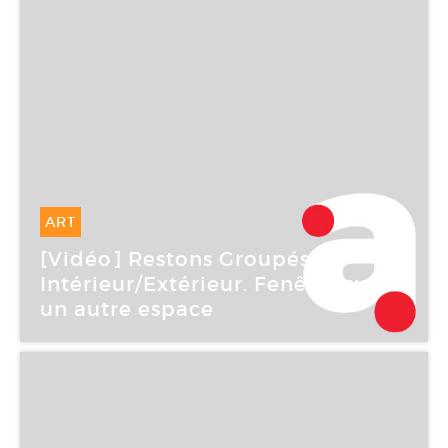
ART
14 Mai -
14 Mai 2006
[Vidéo] Restons Groupés :
Intérieur/Extérieur. Fenêtre sur
un autre espace
CAC Brétigny