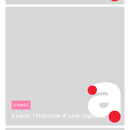
CAC Brétigny
DANSE
12 Fév -
12 Fév 2005
Event: l’histoire d’une rupture
CAC Brétigny