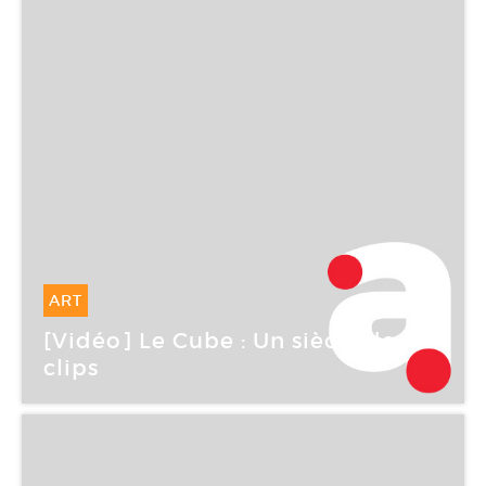
ART
14 Mai -
14 Mai 2006
[Vidéo] Le Cube : Un siècle de
clips
CAC Brétigny