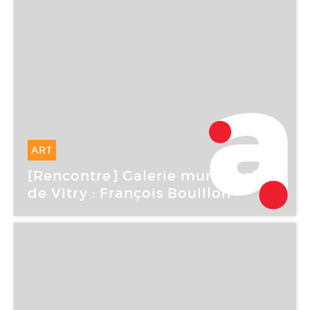
ART
14 Mai -
14 Mai 2006
[Rencontre] Galerie municipale
de Vitry : François Bouillon
CAC Brétigny