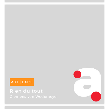
ART
|
EXPO
29 Jan -
18 Mar 2006
Rien du tout
Clemens von Wedemeyer
CAC Brétigny