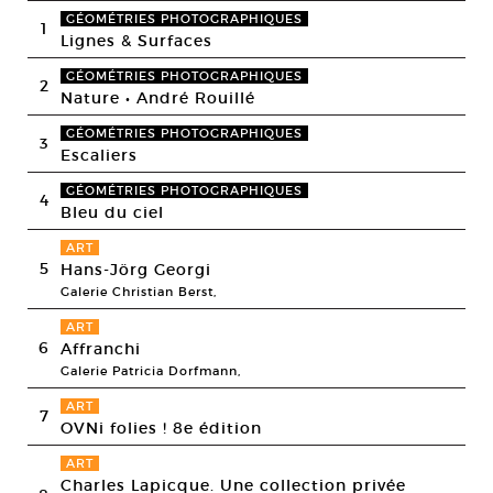
GÉOMÉTRIES PHOTOGRAPHIQUES
1
Lignes & Surfaces
GÉOMÉTRIES PHOTOGRAPHIQUES
2
Nature • André Rouillé
GÉOMÉTRIES PHOTOGRAPHIQUES
3
Escaliers
GÉOMÉTRIES PHOTOGRAPHIQUES
4
Bleu du ciel
ART
5
Hans-Jörg Georgi
Galerie Christian Berst,
ART
6
Affranchi
Galerie Patricia Dorfmann,
ART
7
OVNi folies ! 8e édition
ART
Charles Lapicque. Une collection privée