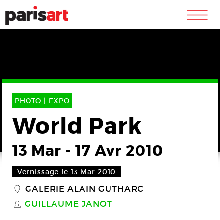
m
PHOTO |
EXPO
World Park
13 Mar
-
17 Avr 2010
Vernissage le 13 Mar 2010
GALERIE ALAIN GUTHARC
_
GUILLAUME JANOT
S