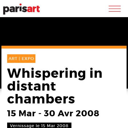
m
ART |
EXPO
Whispering in
distant
chambers
15 Mar
-
30 Avr 2008
Vernissage le 15 Mar 2008