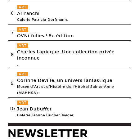
ART
6
Affranchi
Galerie Patricia Dorfmann,
ART
7
OVNi folies ! 8e édition
ART
Charles Lapicque. Une collection privée
8
inconnue
,
ART
Corinne Deville, un univers fantastique
9
Musée d’Art et d’Histoire de l’Hôpital Sainte-Anne
(MAHHSA),
ART
10
Jean Dubuffet
Galerie Jeanne Bucher Jaeger,
NEWSLETTER