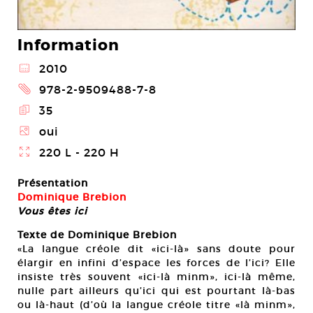
Information
@
2010
2
978-2-9509488-7-8
E
35
Z
oui
}
220 L - 220 H
Présentation
Dominique Brebion
Vous êtes ici
Texte de Dominique Brebion
«La langue créole dit «ici-là» sans doute pour
élargir en infini d’espace les forces de l’ici? Elle
insiste très souvent «ici-là minm», ici-là même,
nulle part ailleurs qu’ici qui est pourtant là-bas
ou là-haut (d’où la langue créole titre «là minm»,