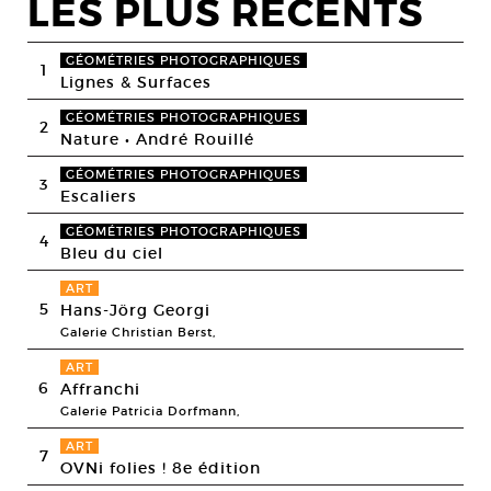
LES PLUS RECENTS
GÉOMÉTRIES PHOTOGRAPHIQUES
1
Lignes & Surfaces
GÉOMÉTRIES PHOTOGRAPHIQUES
2
Nature • André Rouillé
GÉOMÉTRIES PHOTOGRAPHIQUES
3
Escaliers
GÉOMÉTRIES PHOTOGRAPHIQUES
4
Bleu du ciel
ART
5
Hans-Jörg Georgi
Galerie Christian Berst,
ART
6
Affranchi
Galerie Patricia Dorfmann,
ART
7
OVNi folies ! 8e édition