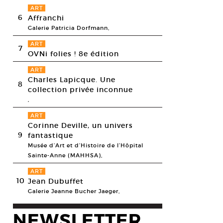
ART
6
Affranchi
Galerie Patricia Dorfmann,
ART
7
OVNi folies ! 8e édition
ART
Charles Lapicque. Une
8
collection privée inconnue
,
ART
Corinne Deville, un univers
9
fantastique
Musée d’Art et d’Histoire de l’Hôpital
Sainte-Anne (MAHHSA),
ART
10
Jean Dubuffet
Galerie Jeanne Bucher Jaeger,
NEWSLETTER