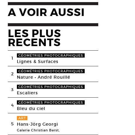
A VOIR AUSSI
LES PLUS
RECENTS
GÉOMÉTRIES PHOTOGRAPHIQUES
1
Lignes & Surfaces
GÉOMÉTRIES PHOTOGRAPHIQUES
2
Nature • André Rouillé
GÉOMÉTRIES PHOTOGRAPHIQUES
3
Escaliers
GÉOMÉTRIES PHOTOGRAPHIQUES
4
Bleu du ciel
ART
5
Hans-Jörg Georgi
Galerie Christian Berst,