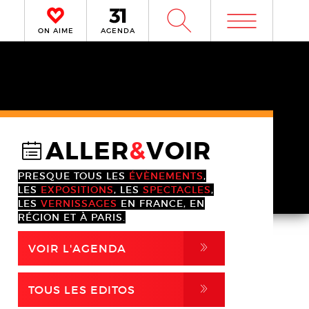
m
W
ON AIME
AGENDA
ALLER
&
VOIR
@
PRESQUE TOUS LES
ÉVÈNEMENTS
,
LES
EXPOSITIONS
, LES
SPECTACLES
,
LES
VERNISSAGES
EN FRANCE, EN
RÉGION ET À PARIS.
,
VOIR L'AGENDA
,
TOUS LES EDITOS