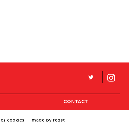
L
CONTACT
es cookies
made by reqst