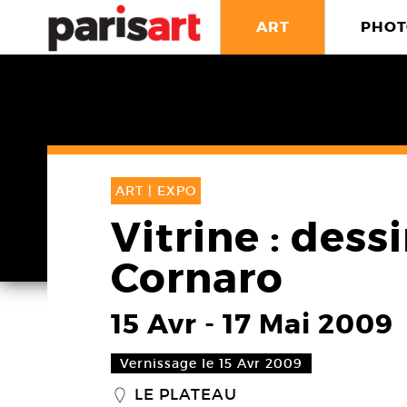
ART
PHOT
ART |
EXPO
Vitrine : dess
Cornaro
15 Avr
-
17 Mai 2009
Vernissage le 15 Avr 2009
LE PLATEAU
_