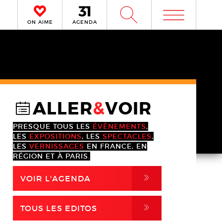
m
W
ON AIME
AGENDA
ALLER
&
VOIR
@
PRESQUE TOUS LES
ÉVÈNEMENTS
,
LES
EXPOSITIONS
, LES
SPECTACLES
,
LES
VERNISSAGES
EN FRANCE, EN
RÉGION ET À PARIS.
,
VOIR L'AGENDA
,
TOUS LES EDITOS