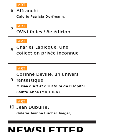
ART
6
Affranchi
Galerie Patricia Dorfmann,
ART
7
OVNi folies ! 8e édition
ART
Charles Lapicque. Une
8
collection privée inconnue
,
ART
Corinne Deville, un univers
9
fantastique
Musée d’Art et d’Histoire de l’Hôpital
Sainte-Anne (MAHHSA),
ART
10
Jean Dubuffet
Galerie Jeanne Bucher Jaeger,
NEWSLETTER