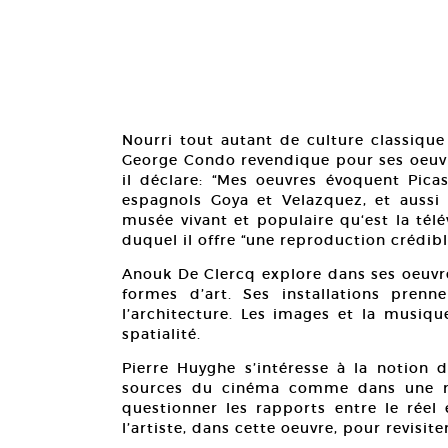
Nourri tout autant de culture classiqu
George Condo revendique pour ses oeuvre
il déclare: “Mes oeuvres évoquent Picas
espagnols Goya et Velazquez, et auss
musée vivant et populaire qu‘est la télévi
duquel il offre “une reproduction crédib
Anouk De Clercq explore dans ses oeuvres
formes d’art. Ses installations pren
l’architecture. Les images et la musiq
spatialité.
Pierre Huyghe s’intéresse à la notion d
sources du cinéma comme dans une rés
questionner les rapports entre le réel 
l’artiste, dans cette oeuvre, pour revisit