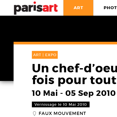
ART
PHOT
ART |
EXPO
Un chef-d’oeu
fois pour tou
10 Mai
-
05 Sep 2010
Vernissage le 10 Mai 2010
FAUX MOUVEMENT
_