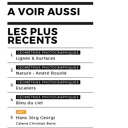
A VOIR AUSSI
LES PLUS
RECENTS
GÉOMÉTRIES PHOTOGRAPHIQUES
1
Lignes & Surfaces
GÉOMÉTRIES PHOTOGRAPHIQUES
2
Nature • André Rouillé
GÉOMÉTRIES PHOTOGRAPHIQUES
3
Escaliers
GÉOMÉTRIES PHOTOGRAPHIQUES
4
Bleu du ciel
ART
5
Hans-Jörg Georgi
Galerie Christian Berst,