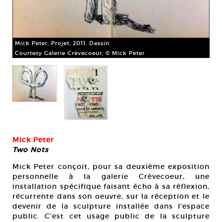
Mick Peter, Projet, 2011. Dessin
Courtesy Galerie Crèvecoeur, © Mick Peter
Mic
Cou
Mick Peter
Two Nots
Mick Peter conçoit, pour sa deuxième exposition
personnelle à la galerie Crèvecoeur, une
installation spécifique faisant écho à sa réflexion,
récurrente dans son oeuvre, sur la réception et le
devenir de la sculpture installée dans l’espace
public. C’est cet usage public de la sculpture