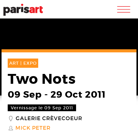
m
ART |
EXPO
Two Nots
09 Sep
-
29 Oct 2011
Vernissage le 09 Sep 2011
GALERIE CRÈVECOEUR
_
MICK PETER
S