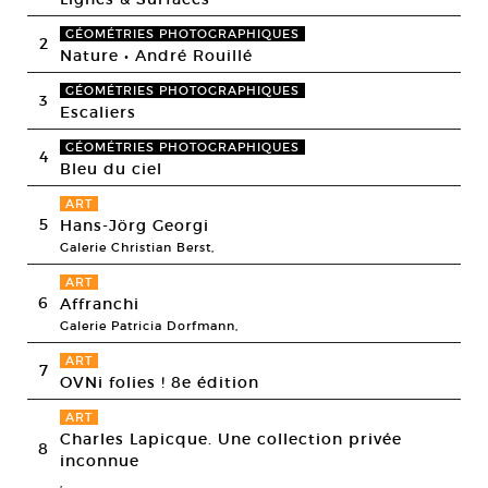
GÉOMÉTRIES PHOTOGRAPHIQUES
2
Nature • André Rouillé
GÉOMÉTRIES PHOTOGRAPHIQUES
3
Escaliers
GÉOMÉTRIES PHOTOGRAPHIQUES
4
Bleu du ciel
ART
5
Hans-Jörg Georgi
Galerie Christian Berst,
ART
6
Affranchi
Galerie Patricia Dorfmann,
ART
7
OVNi folies ! 8e édition
ART
Charles Lapicque. Une collection privée
8
inconnue
,