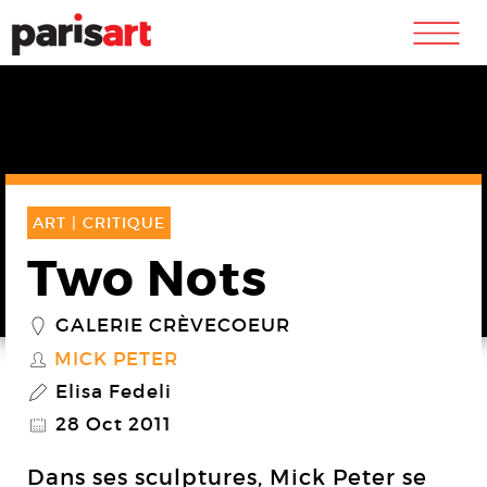
m
ART |
CRITIQUE
Two Nots
GALERIE CRÈVECOEUR
_
MICK PETER
S
Elisa Fedeli
P
28 Oct 2011
@
Dans ses sculptures, Mick Peter se