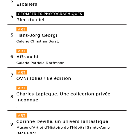
3
Escaliers
GÉOMÉTRIES PHOTOGRAPHIQUES
4
Bleu du ciel
ART
5
Hans-Jörg Georgi
Galerie Christian Berst,
ART
6
Affranchi
Galerie Patricia Dorfmann,
ART
7
OVNi folies ! 8e édition
ART
Charles Lapicque. Une collection privée
8
inconnue
,
ART
Corinne Deville, un univers fantastique
9
Musée d’Art et d’Histoire de l’Hôpital Sainte-Anne
(MAHHSA),