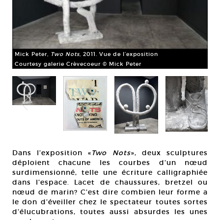
Mick Peter,
Two Nots
, 2011. Vue de l’exposition
Courtesy galerie Crèvecoeur © Mick Peter
Dans l’exposition «
Two Nots
», deux sculptures
déploient chacune les courbes d’un nœud
Mic
surdimensionné, telle une écriture calligraphiée
35
dans l’espace. Lacet de chaussures, bretzel ou
Cou
nœud de marin? C’est dire combien leur forme a
le don d’éveiller chez le spectateur toutes sortes
d’élucubrations, toutes aussi absurdes les unes