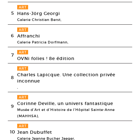
ART
5
Hans-Jörg Georgi
Galerie Christian Berst,
ART
6
Affranchi
Galerie Patricia Dorfmann,
ART
7
OVNi folies ! 8e édition
ART
Charles Lapicque. Une collection privée
8
inconnue
,
ART
Corinne Deville, un univers fantastique
9
Musée d’Art et d’Histoire de l’Hôpital Sainte-Anne
(MAHHSA),
ART
10
Jean Dubuffet
Galerie Jeanne Bucher Jaeger,