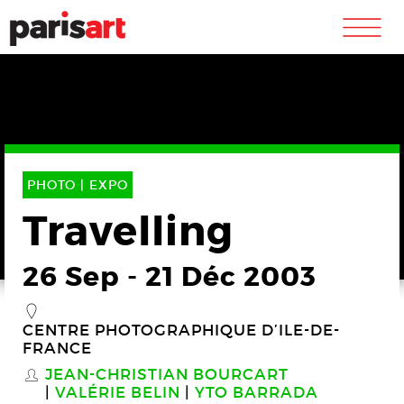
m
PHOTO |
EXPO
Travelling
26 Sep
-
21 Déc 2003
_
CENTRE PHOTOGRAPHIQUE D’ILE-DE-
FRANCE
JEAN-CHRISTIAN BOURCART
S
VALÉRIE BELIN
YTO BARRADA