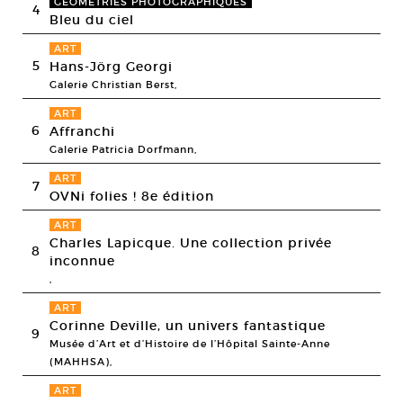
GÉOMÉTRIES PHOTOGRAPHIQUES
4
Bleu du ciel
ART
5
Hans-Jörg Georgi
Galerie Christian Berst,
ART
6
Affranchi
Galerie Patricia Dorfmann,
ART
7
OVNi folies ! 8e édition
ART
Charles Lapicque. Une collection privée
8
inconnue
,
ART
Corinne Deville, un univers fantastique
9
Musée d’Art et d’Histoire de l’Hôpital Sainte-Anne
(MAHHSA),
ART