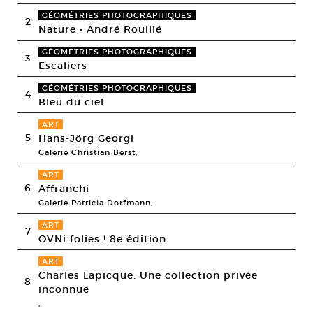
GÉOMÉTRIES PHOTOGRAPHIQUES
2
Nature • André Rouillé
GÉOMÉTRIES PHOTOGRAPHIQUES
3
Escaliers
GÉOMÉTRIES PHOTOGRAPHIQUES
4
Bleu du ciel
ART
5
Hans-Jörg Georgi
Galerie Christian Berst,
ART
6
Affranchi
Galerie Patricia Dorfmann,
ART
7
OVNi folies ! 8e édition
ART
Charles Lapicque. Une collection privée
8
inconnue
,