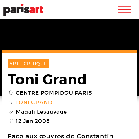
m
ART |
CRITIQUE
Toni Grand
CENTRE POMPIDOU PARIS
_
TONI GRAND
S
Magali Lesauvage
P
12 Jan 2008
@
Face aux œuvres de Constantin