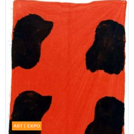
ART
|
EXPO