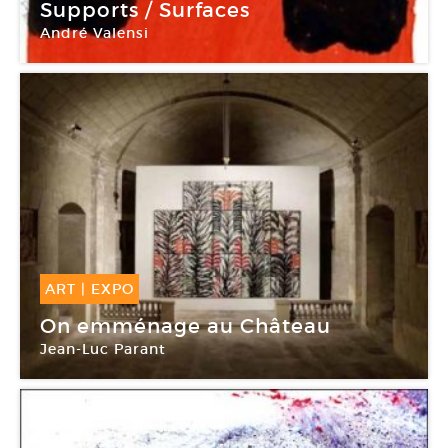
11 Juin -
13 Août 2016
Supports / Surfaces
André Valensi
Galerie Eva Vautier
ART
|
EXPO
10 Avr -
31 Déc 2012
On emménage au Château
Jean-Luc Parant
Château de La Roche-Guyon