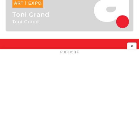
ART
|
EXPO
04 Juil -
22 Oct 2007
Toni Grand
Toni Grand
Centre Pompidou Paris
×
NEWSLETTER
PUBLICITÉ
L
A PROPOS
PLAN MEDIA
PARTENAIRES