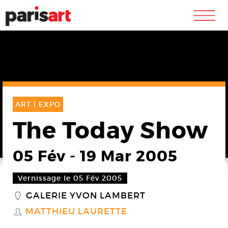
m
ART |
EXPO
The Today Show
05 Fév
-
19 Mar 2005
Vernissage le 05 Fév 2005
GALERIE YVON LAMBERT
_
MATTHIEU LAURETTE
S