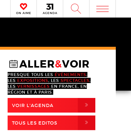
m
W
ON AIME
AGENDA
ALLER
&
VOIR
@
PRESQUE TOUS LES
ÉVÈNEMENTS
,
LES
EXPOSITIONS
, LES
SPECTACLES
,
LES
VERNISSAGES
EN FRANCE, EN
RÉGION ET À PARIS.
,
VOIR L'AGENDA
,
TOUS LES EDITOS