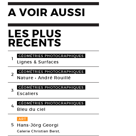
A VOIR AUSSI
LES PLUS
RECENTS
GÉOMÉTRIES PHOTOGRAPHIQUES
1
Lignes & Surfaces
GÉOMÉTRIES PHOTOGRAPHIQUES
2
Nature • André Rouillé
GÉOMÉTRIES PHOTOGRAPHIQUES
3
Escaliers
GÉOMÉTRIES PHOTOGRAPHIQUES
4
Bleu du ciel
ART
5
Hans-Jörg Georgi
Galerie Christian Berst,