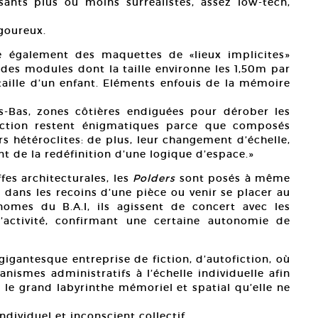
ants plus ou moins surréalistes, assez low-tech,
goureux.
e également des maquettes de «lieux implicites»
t des modules dont la taille environne les 1,50m par
taille d’un enfant. Eléments enfouis de la mémoire
s-Bas, zones côtières endiguées pour dérober les
uction restent énigmatiques parce que composés
rs hétéroclites: de plus, leur changement d’échelle,
de la redéfinition d’une logique d’espace.»
fes architecturales, les
Polders
sont posés à même
r dans les recoins d’une pièce ou venir se placer au
nomes du B.A.I, ils agissent de concert avec les
activité, confirmant une certaine autonomie de
.
gigantesque entreprise de fiction, d’autofiction, où
canismes administratifs à l’échelle individuelle afin
s le grand labyrinthe mémoriel et spatial qu’elle ne
ndividuel et inconscient collectif.