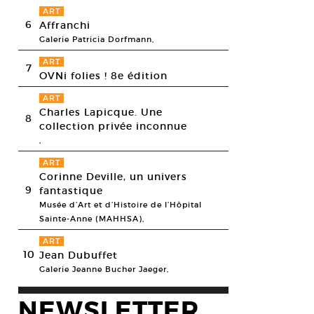
ART
6
Affranchi
Galerie Patricia Dorfmann,
ART
7
OVNi folies ! 8e édition
ART
Charles Lapicque. Une
8
collection privée inconnue
,
ART
Corinne Deville, un univers
9
fantastique
Musée d’Art et d’Histoire de l’Hôpital
Sainte-Anne (MAHHSA),
ART
10
Jean Dubuffet
Galerie Jeanne Bucher Jaeger,
NEWSLETTER