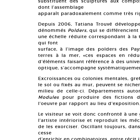
substituent des sculptures aux compos
dont l’assemblage
apparaît paradoxalement comme très ri
Depuis 2006, Tatiana Trouvé développ
dénommés
Polders
, qui se différencien
une échelle réduite correspondant à la 
qui font
surface, à l’image des polders des Pay
terres à la mer, «ces espaces en réd
d’éléments faisant référence à des unive
optique, s’accompagne systématiquement 
Excroissances ou colonies mentales, gref
le sol ou fixés au mur, peuvent se niche
milieu de celle-ci. Départements auto
Modules
pour produire des fictions d’
l’oeuvre par rapport au lieu d’exposition
Le visiteur se voit donc confronté à une 
l’artiste intériorise et reproduit les mé
de les exorciser. Oscillant toujours, dan
cesse
d’enrichir en combinatoires, entre récit i