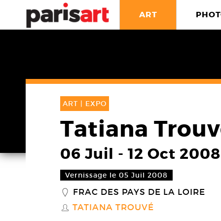
ART
PHOT
ART |
EXPO
Tatiana Trou
06 Juil
-
12 Oct 2008
Vernissage le 05 Juil 2008
FRAC DES PAYS DE LA LOIRE
_
TATIANA TROUVÉ
S