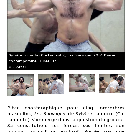
Syl
con
Sylvère Lamotte (Cie Lamento), Les Sauvages, 2017. Danse
© J
contemporaine. Durée : 1h.
© J. Arazi.
Pièce chorégraphique pour cinq interprètes
masculins,
Les Sauvages
, de Sylvère Lamotte (Cie
Lamento), s’immerge dans la question du groupe.
Sa constitution, ses forces, ses limites, son
pouvoir inclusif ou exclusif. Portée par une