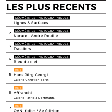
LES PLUS RECENTS
GÉOMÉTRIES PHOTOGRAPHIQUES
1
Lignes & Surfaces
GÉOMÉTRIES PHOTOGRAPHIQUES
2
Nature • André Rouillé
GÉOMÉTRIES PHOTOGRAPHIQUES
3
Escaliers
GÉOMÉTRIES PHOTOGRAPHIQUES
4
Bleu du ciel
ART
5
Hans-Jörg Georgi
Galerie Christian Berst,
ART
6
Affranchi
Galerie Patricia Dorfmann,
ART
7
OVNi folies ! 8e édition