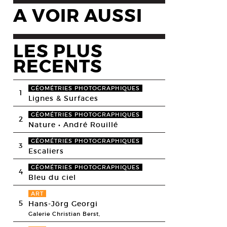
A VOIR AUSSI
LES PLUS
RECENTS
GÉOMÉTRIES PHOTOGRAPHIQUES
1
Lignes & Surfaces
GÉOMÉTRIES PHOTOGRAPHIQUES
2
Nature • André Rouillé
GÉOMÉTRIES PHOTOGRAPHIQUES
3
Escaliers
GÉOMÉTRIES PHOTOGRAPHIQUES
4
Bleu du ciel
ART
5
Hans-Jörg Georgi
Galerie Christian Berst,