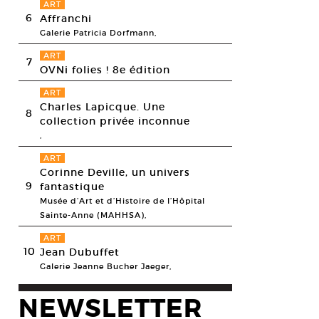
ART
6
Affranchi
Galerie Patricia Dorfmann,
ART
7
OVNi folies ! 8e édition
ART
Charles Lapicque. Une
8
collection privée inconnue
,
ART
Corinne Deville, un univers
9
fantastique
Musée d’Art et d’Histoire de l’Hôpital
Sainte-Anne (MAHHSA),
ART
10
Jean Dubuffet
Galerie Jeanne Bucher Jaeger,
NEWSLETTER