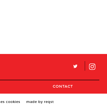
L
CONTACT
es cookies
made by reqst