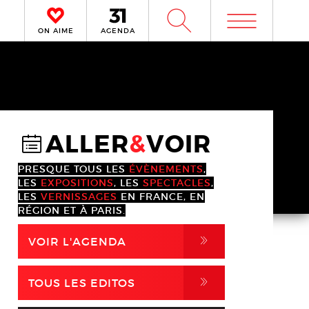
m
W
ON AIME
AGENDA
ALLER
&
VOIR
@
PRESQUE TOUS LES
ÉVÈNEMENTS
,
LES
EXPOSITIONS
, LES
SPECTACLES
,
LES
VERNISSAGES
EN FRANCE, EN
RÉGION ET À PARIS.
,
VOIR L'AGENDA
,
TOUS LES EDITOS