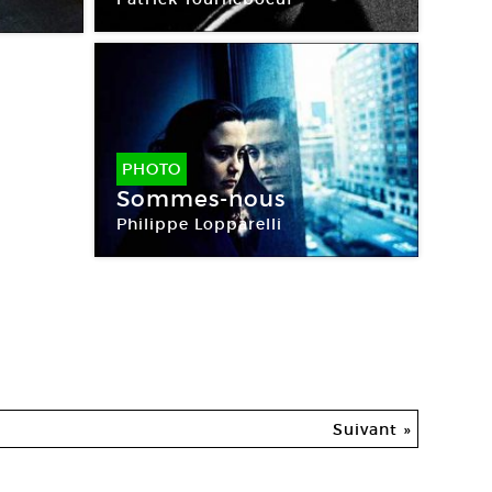
Galerie Baudoin Lebon
uin
PHOTO
Sommes-nous
Philippe Lopparelli
Suivant »