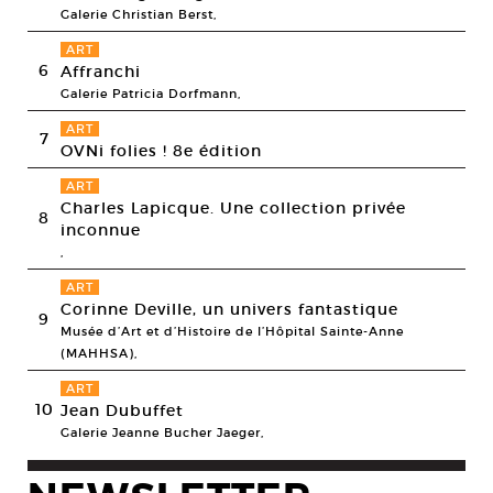
Galerie Christian Berst,
ART
6
Affranchi
Galerie Patricia Dorfmann,
ART
7
OVNi folies ! 8e édition
ART
Charles Lapicque. Une collection privée
8
inconnue
,
ART
Corinne Deville, un univers fantastique
9
Musée d’Art et d’Histoire de l’Hôpital Sainte-Anne
(MAHHSA),
ART
10
Jean Dubuffet
Galerie Jeanne Bucher Jaeger,