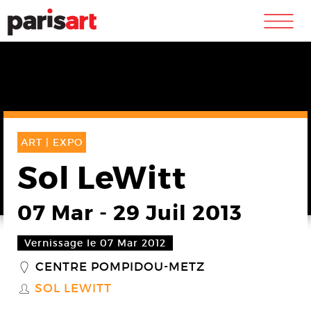
m
ART |
EXPO
Sol LeWitt
07 Mar
-
29 Juil 2013
Vernissage le 07 Mar 2012
CENTRE POMPIDOU-METZ
_
SOL LEWITT
S