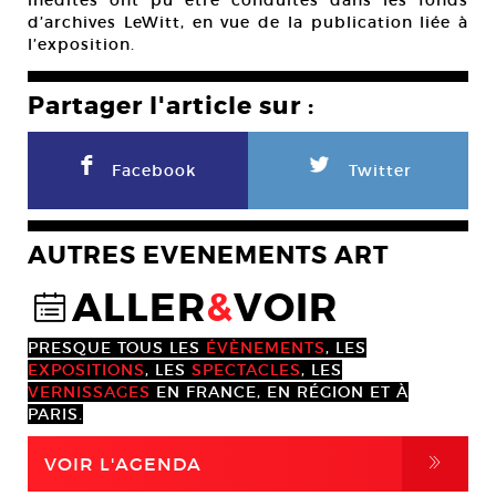
inédites ont pu être conduites dans les fonds
d’archives LeWitt, en vue de la publication liée à
l’exposition.
Partager l'article sur :
F
L
Facebook
Twitter
AUTRES EVENEMENTS ART
ALLER
&
VOIR
@
PRESQUE TOUS LES
ÉVÈNEMENTS
, LES
EXPOSITIONS
, LES
SPECTACLES
, LES
VERNISSAGES
EN FRANCE, EN RÉGION ET À
PARIS.
,
VOIR L'AGENDA