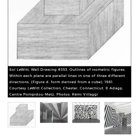
Sol
bot
wal
was
Sol LeWitt, Wall Drawing #353, Outlines of isometric figures.
inc
Within each plane are parallel lines in one of three different
wit
directions. (Figure d, form derived from a cube), 1981.
198
Courtesy LeWitt Collection, Chester, Connecticut, © Adagp,
Cou
Centre Pompidou-Metz, Photos: Rémi Villaggi
Col
Met