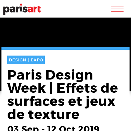
m
DESIGN |
EXPO
Paris Design
Week | Effets de
surfaces et jeux
de texture
03 Sep
-
12 Oct 2019