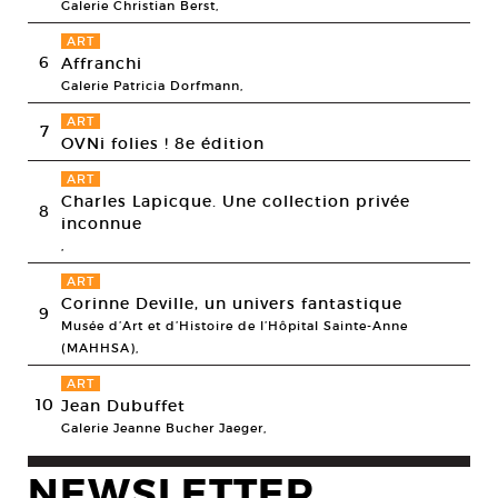
Galerie Christian Berst,
ART
6
Affranchi
Galerie Patricia Dorfmann,
ART
7
OVNi folies ! 8e édition
ART
Charles Lapicque. Une collection privée
8
inconnue
,
ART
Corinne Deville, un univers fantastique
9
Musée d’Art et d’Histoire de l’Hôpital Sainte-Anne
(MAHHSA),
ART
10
Jean Dubuffet
Galerie Jeanne Bucher Jaeger,
NEWSLETTER