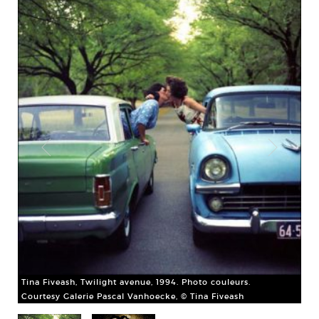
 et
Emi
bla
Cou
Tina Fiveash, Twilight avenue, 1994. Photo couleurs.
Courtesy Galerie Pascal Vanhoecke, © Tina Fiveash