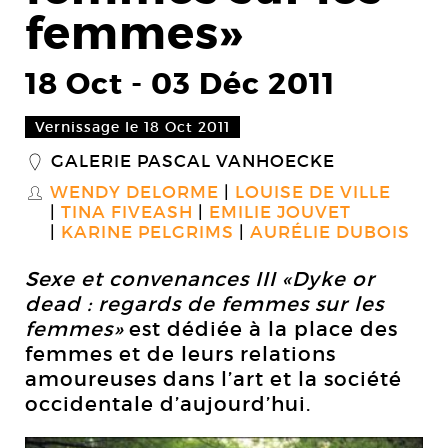
femmes»
18 Oct
-
03 Déc 2011
Vernissage le 18 Oct 2011
GALERIE PASCAL VANHOECKE
_
WENDY DELORME
LOUISE DE VILLE
S
TINA FIVEASH
EMILIE JOUVET
KARINE PELGRIMS
AURÉLIE DUBOIS
Sexe et convenances III «Dyke or
dead : regards de femmes sur les
femmes»
est dédiée à la place des
femmes et de leurs relations
amoureuses dans l’art et la société
occidentale d’aujourd’hui.