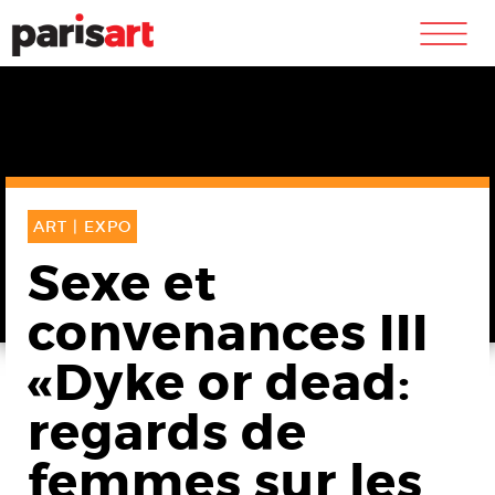
m
ART |
EXPO
Sexe et
convenances III
«Dyke or dead:
regards de
femmes sur les