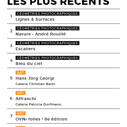
LES PLUS RECENTS
GÉOMÉTRIES PHOTOGRAPHIQUES
1
Lignes & Surfaces
GÉOMÉTRIES PHOTOGRAPHIQUES
2
Nature • André Rouillé
GÉOMÉTRIES PHOTOGRAPHIQUES
3
Escaliers
GÉOMÉTRIES PHOTOGRAPHIQUES
4
Bleu du ciel
ART
5
Hans-Jörg Georgi
Galerie Christian Berst,
ART
6
Affranchi
Galerie Patricia Dorfmann,
ART
7
OVNi folies ! 8e édition