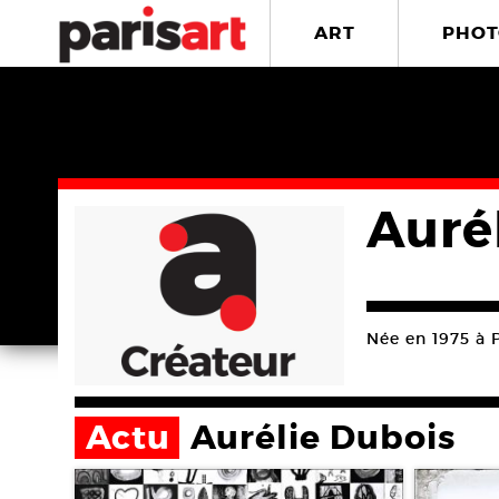
ART
PHOT
Auré
Née en 1975 à P
Actu
Aurélie Dubois