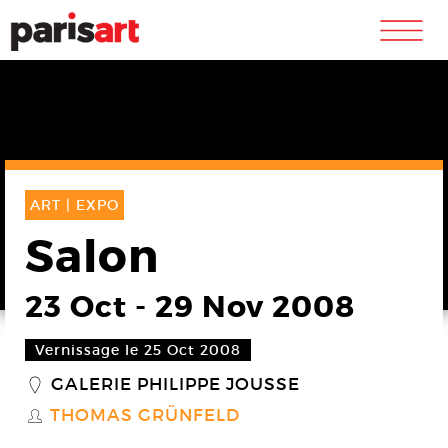
m
ART |
EXPO
Salon
23 Oct
-
29 Nov 2008
Vernissage le 25 Oct 2008
GALERIE PHILIPPE JOUSSE
_
THOMAS GRÜNFELD
S