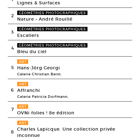
Lignes & Surfaces
GÉOMÉTRIES PHOTOGRAPHIQUES
2
Nature • André Rouillé
GÉOMÉTRIES PHOTOGRAPHIQUES
3
Escaliers
GÉOMÉTRIES PHOTOGRAPHIQUES
4
Bleu du ciel
ART
5
Hans-Jörg Georgi
Galerie Christian Berst,
ART
6
Affranchi
Galerie Patricia Dorfmann,
ART
7
OVNi folies ! 8e édition
ART
Charles Lapicque. Une collection privée
8
inconnue